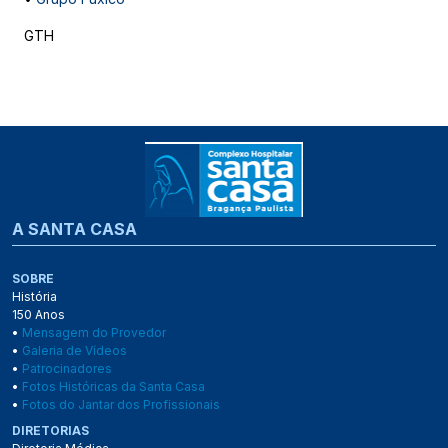
GTH
A SANTA CASA
SOBRE
História
150 Anos
•
Mensagem do Provedor
•
Galeria de Vídeos
•
Patrocinadores
•
Fotos Históricas da Santa Casa
•
Fotos do Jantar dos Profissionais
DIRETORIAS