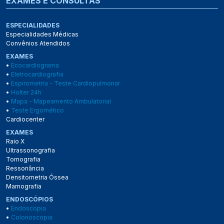
EXAMES E CONSULTAS
ESPECIALIDADES
Especialidades Médicas
Convênios Atendidos
EXAMES
•
Ecocardiograma
•
Eletrocardiografia
•
Espirometria - Teste Cardiopulmonar
•
Holter 24h
•
Mapa - Mapeamento Ambulatorial
•
Teste Ergomético
Cardiocenter
EXAMES
Raio X
Ultrassonografia
Tomografia
Ressonância
Densitometria Óssea
Mamografia
ENDOSCÓPIOS
•
Endoscopia
•
Colonoscopia