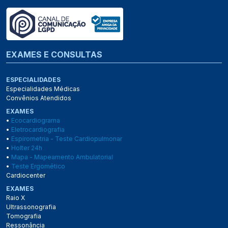
EXAMES E CONSULTAS
ESPECIALIDADES
Especialidades Médicas
Convênios Atendidos
EXAMES
•
Ecocardiograma
•
Eletrocardiografia
•
Espirometria - Teste Cardiopulmonar
•
Holter 24h
•
Mapa - Mapeamento Ambulatorial
•
Teste Ergomético
Cardiocenter
EXAMES
Raio X
Ultrassonografia
Tomografia
Ressonância