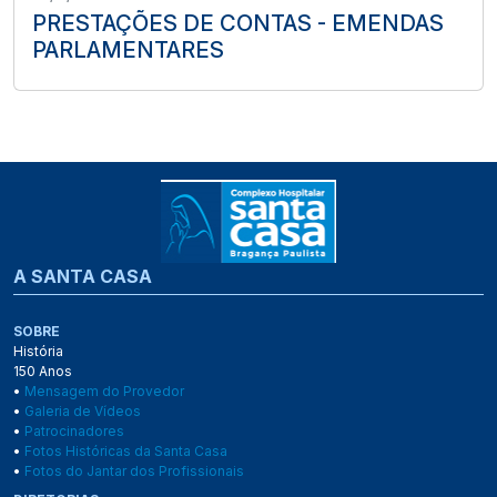
PRESTAÇÕES DE CONTAS - EMENDAS
PARLAMENTARES
A SANTA CASA
SOBRE
História
150 Anos
•
Mensagem do Provedor
•
Galeria de Vídeos
•
Patrocinadores
•
Fotos Históricas da Santa Casa
•
Fotos do Jantar dos Profissionais