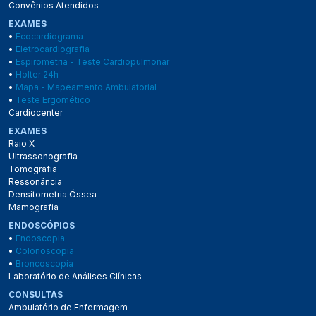
Convênios Atendidos
EXAMES
•
Ecocardiograma
•
Eletrocardiografia
•
Espirometria - Teste Cardiopulmonar
•
Holter 24h
•
Mapa - Mapeamento Ambulatorial
•
Teste Ergomético
Cardiocenter
EXAMES
Raio X
Ultrassonografia
Tomografia
Ressonância
Densitometria Óssea
Mamografia
ENDOSCÓPIOS
•
Endoscopia
•
Colonoscopia
•
Broncoscopia
Laboratório de Análises Clínicas
CONSULTAS
Ambulatório de Enfermagem