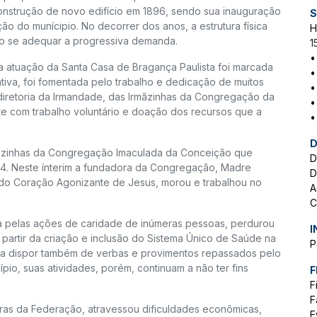
construção de novo edifício em 1896, sendo sua inauguração
S
o do munícipio. No decorrer dos anos, a estrutura física
H
do se adequar a progressiva demanda.
1
•
a atuação da Santa Casa de Bragança Paulista foi marcada
•
ativa, foi fomentada pelo trabalho e dedicação de muitos
•
diretoria da Irmandade, das Irmãzinhas da Congregação da
•
te com trabalho voluntário e doação dos recursos que a
•
D
rmãzinhas da Congregação Imaculada da Conceição que
D
74. Neste ínterim a fundadora da Congregação, Madre
D
 do Coração Agonizante de Jesus, morou e trabalhou no
A
C
ida pelas ações de caridade de inúmeras pessoas, perdurou
I
partir da criação e inclusão do Sistema Único de Saúde na
P
ou a dispor também de verbas e provimentos repassados pelo
pio, suas atividades, porém, continuam a não ter fins
F
F
F
ras da Federação, atravessou dificuldades econômicas,
E