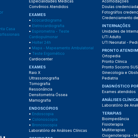
Especialidades Médicas
Acomodações
Convênios Atendidos
Doulas credenciad
or
Fotográfos creden
EXAMES
Credenciamento de
•
Ecocardiograma
•
Eletrocardiografia
INTERNAÇÕES
anta Casa
•
Espirometria - Teste
Unidades de Intern
ofissionais
Cardiopulmonar
UTI Adulto
•
Holter 24h
UTI Neonatal - Pedi
•
Mapa - Mapeamento Ambulatorial
PRONTO ATENDI
•
Teste Ergomético
Ortopedia
Cardiocenter
Pronto Clínica
EXAMES
Pronto Socorro SUS
Raio X
Ginecologia e Obste
Ultrassonografia
Pediatria
Tomografia
DIAGNÓSTICO PO
Ressonância
Exames atendidos
Densitometria Óssea
ANÁLISES CLÍNIC
Mamografia
Laboratório de Anal
ENDOSCÓPIOS
TERAPIAS
•
Endoscopia
Bioimpedância
•
Colonoscopia
Fisioterapia
•
Broncoscopia
Multiterapias
Laboratório de Análises Clínicas
Oxigenoterapia - Hi