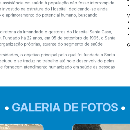
 a assistência em saúde à população não fosse interrompida
•
 investido na estrutura do Hospital, dedicando-se ainda
o e aprimoramento do potencial humano, buscando
V
•
•
diretoria da Irmandade e gestores do Hospital Santa Casa,
•
e. Fundado há 22 anos, em 05 de setembro de 1995, o Santa
organização próprias, atuante do segmento de saúde.
G
sidades, o objetivo principal pelo qual foi fundada a Santa
petuou e se traduz no trabalho até hoje desenvolvido pelas
mente fornecem atendimento humanizado em saúde às pessoas
•
GALERIA DE FOTOS
•