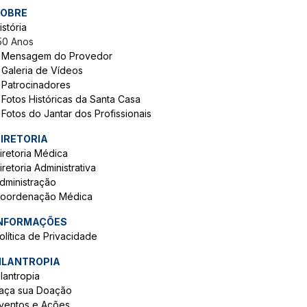
OBRE
istória
50 Anos
Mensagem do Provedor
Galeria de Vídeos
Patrocinadores
Fotos Históricas da Santa Casa
Fotos do Jantar dos Profissionais
IRETORIA
iretoria Médica
iretoria Administrativa
dministração
oordenação Médica
NFORMAÇÕES
olítica de Privacidade
ILANTROPIA
ilantropia
aça sua Doação
ventos e Ações