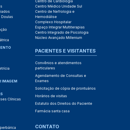
Centro de Cardiologia
as
Centro Médico Unidade Sul
ciados
Centro de Nefrologia e
 Doulas
Hemodiálise
Complexo Hospitalar
Espaço Integrar Multiterapias
ação
Centro Integrado de Psicologia
Núcleo Avançado Millenium
átrica
MENTO
PACIENTES E VISITANTES
Convênios e atendimentos
particulares
trícia
Agendamento de Consultas e
Exames
R IMAGEM
Solicitação de cópia de prontuários
AS
Horários de visitas
ises Clínicas
Estatuto dos Direitos do Paciente
Farmácia santa casa
CONTATO
perbárica