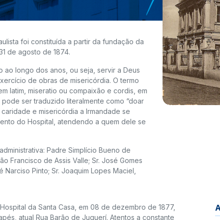
ulista foi constituída a partir da fundação da
31 de agosto de 1874.
o ao longo dos anos, ou seja, servir a Deus
exercício de obras de misericórdia. O termo
em latim, miseratio ou compaixão e cordis, em
 pode ser traduzido literalmente como “doar
caridade e misericórdia a Irmandade se
ento do Hospital, atendendo a quem dele se
dministrativa: Padre Simplício Bueno de
tão Francisco de Assis Valle; Sr. José Gomes
sé Narciso Pinto; Sr. Joaquim Lopes Maciel,
o Hospital da Santa Casa, em 08 de dezembro de 1877,
apés, atual Rua Barão de Juquerí. Atentos a constante