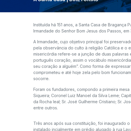
Instituída há 151 anos, a Santa Casa de Bragança Pa
Irmandade do Senhor Bom Jesus dos Passos, em 
A Irmandade, cujo objetivo principal foi preservad
pela observância do culto à religião Católica e o 
misericórdia refere-se a junção de duas palavras 
português coração, assim o vocábulo misericórdia
seu coração a alguém”. Como forma de expressar 
comprometeu e até hoje zela pelo bom funcionam
socorre.
Foram os fundadores, compondo a primeira mesa a
Siqueira; Coronel Luiz Manoel da Silva Leme; Capi
da Rocha leal; Sr. José Guilherme Cristiano; Sr. Jo
entre outros.
Três anos após sua constituição, foi inaugurado 
instalado incialmente em prédio alugado à rua Lav