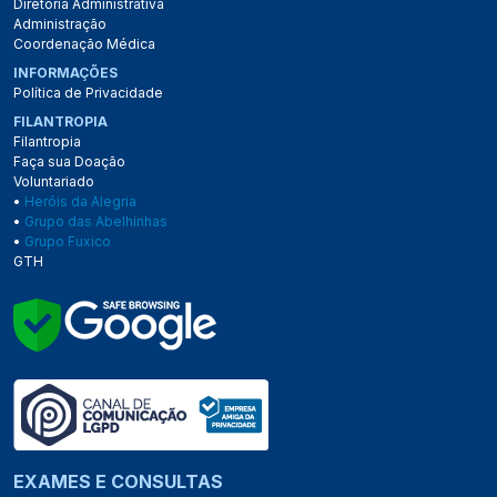
Diretoria Administrativa
Administração
Coordenação Médica
INFORMAÇÕES
Política de Privacidade
FILANTROPIA
Filantropia
Faça sua Doação
Voluntariado
•
Heróis da Alegria
•
Grupo das Abelhinhas
•
Grupo Fuxico
GTH
EXAMES E CONSULTAS