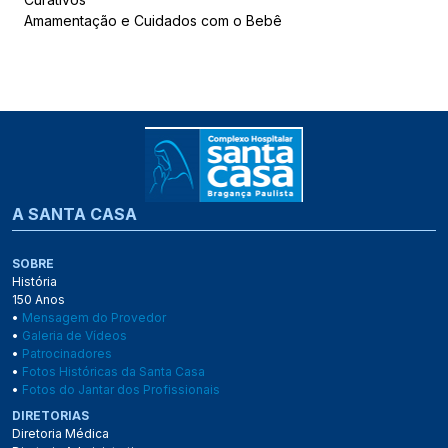
Amamentação e Cuidados com o Bebê
A SANTA CASA
SOBRE
História
150 Anos
•
Mensagem do Provedor
•
Galeria de Vídeos
•
Patrocinadores
•
Fotos Históricas da Santa Casa
•
Fotos do Jantar dos Profissionais
DIRETORIAS
Diretoria Médica