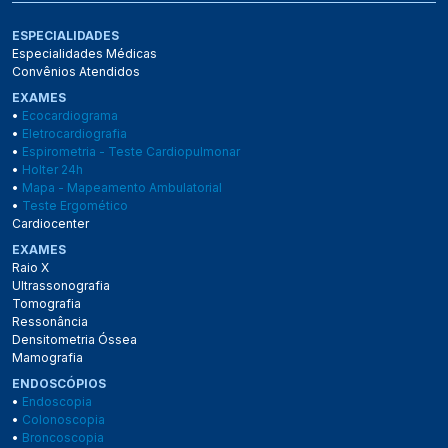
ESPECIALIDADES
Especialidades Médicas
Convênios Atendidos
EXAMES
•
Ecocardiograma
•
Eletrocardiografia
•
Espirometria - Teste Cardiopulmonar
•
Holter 24h
•
Mapa - Mapeamento Ambulatorial
•
Teste Ergomético
Cardiocenter
EXAMES
Raio X
Ultrassonografia
Tomografia
Ressonância
Densitometria Óssea
Mamografia
ENDOSCÓPIOS
•
Endoscopia
•
Colonoscopia
•
Broncoscopia