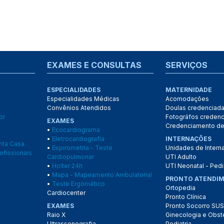
EXAMES E CONSULTAS
SERVIÇOS
ESPECIALIDADES
MATERNIDADE
Especialidades Médicas
Acomodações
Convênios Atendidos
Doulas credenciad
or
Fotográfos creden
EXAMES
Credenciamento de
•
Ecocardiograma
•
Eletrocardiografia
INTERNAÇÕES
anta Casa
•
Espirometria - Teste
Unidades de Intern
ofissionais
Cardiopulmonar
UTI Adulto
•
Holter 24h
UTI Neonatal - Pedi
•
Mapa - Mapeamento Ambulatorial
PRONTO ATENDI
•
Teste Ergomético
Ortopedia
Cardiocenter
Pronto Clínica
EXAMES
Pronto Socorro SUS
Raio X
Ginecologia e Obste
Ultrassonografia
Pediatria