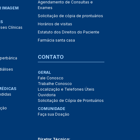
Agendamento de Consultas e
Exames
R IMAGEM
Solicitação de cópia de prontuários
AS
Horários de visitas
ises Clínicas
Estatuto dos Direitos do Paciente
Farmácia santa casa
CONTATO
perbárica
iálises
GERAL
Fale Conosco
Trabalhe Conosco
MÉDICAS
Localização e Telefones Úteis
ndidas
Ouvidoria
Solicitação de Cópia de Prontuários
ação
COMUNIDADE
Faça sua Doação
Diretor Técnico: