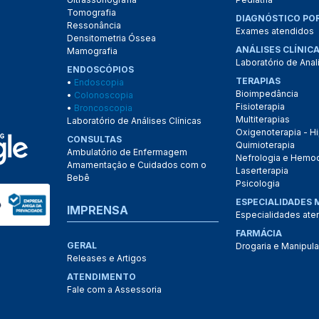
Tomografia
DIAGNÓSTICO PO
Ressonância
Exames atendidos
Densitometria Óssea
ANÁLISES CLÍNIC
Mamografia
Laboratório de Anal
ENDOSCÓPIOS
TERAPIAS
•
Endoscopia
Bioimpedância
•
Colonoscopia
Fisioterapia
•
Broncoscopia
Multiterapias
Laboratório de Análises Clínicas
Oxigenoterapia - Hi
CONSULTAS
Quimioterapia
Ambulatório de Enfermagem
Nefrologia e Hemod
Amamentação e Cuidados com o
Laserterapia
Bebê
Psicologia
ESPECIALIDADES 
IMPRENSA
Especialidades ate
FARMÁCIA
GERAL
Drogaria e Manipul
Releases e Artigos
ATENDIMENTO
Fale com a Assessoria