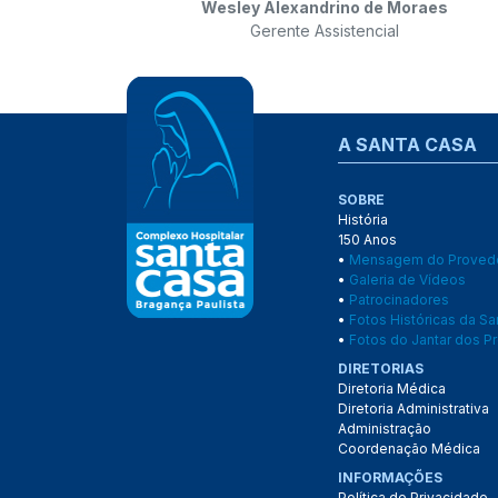
Wesley Alexandrino de Moraes
Gerente Assistencial
A SANTA CASA
SOBRE
História
150 Anos
•
Mensagem do Proved
•
Galeria de Vídeos
•
Patrocinadores
•
Fotos Históricas da S
•
Fotos do Jantar dos Pr
DIRETORIAS
Diretoria Médica
Diretoria Administrativa
Administração
Coordenação Médica
INFORMAÇÕES
Política de Privacidade