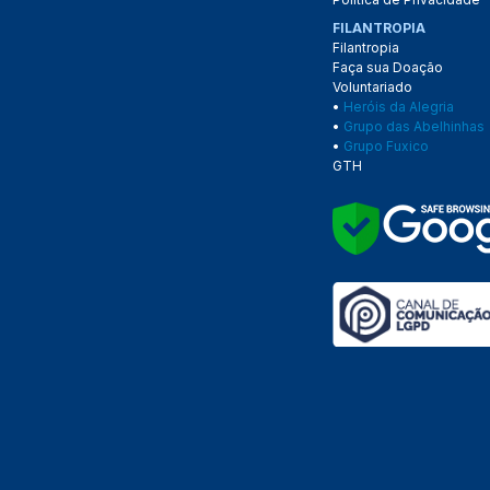
FILANTROPIA
Filantropia
Faça sua Doação
Voluntariado
•
Heróis da Alegria
•
Grupo das Abelhinhas
•
Grupo Fuxico
GTH