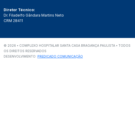
Diretor Técnico:
Dr. Filadelfo Gândara Martins Neto
CRM 28411
©
2026
•
COMPLEXO HOSPITALAR SANTA CASA BRAGANÇA PAULISTA
•
TODOS
OS DIREITOS RESERVADOS
DESENVOLVIMENTO:
PREDICADO COMUNICAÇÃO